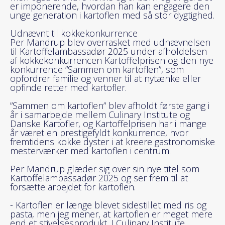
er imponerende, hvordan han kan engagere den
unge generation i kartoflen med så stor dygtighed.
Udnævnt til kokkekonkurrence
Per Mandrup blev overrasket med udnævnelsen
til Kartoffelambassadør 2025 under afholdelsen
af kokkekonkurrencen Kartoffelprisen og den nye
konkurrence ”Sammen om kartoflen”, som
opfordrer familie og venner til at nytænke eller
opfinde retter med kartofler.
”Sammen om kartoflen” blev afholdt første gang i
år i samarbejde mellem Culinary Institute og
Danske Kartofler, og Kartoffelprisen har i mange
år været en prestigefyldt konkurrence, hvor
fremtidens kokke dyster i at kreere gastronomiske
mesterværker med kartoflen i centrum.
Per Mandrup glæder sig over sin nye titel som
Kartoffelambassadør 2025 og ser frem til at
forsætte arbejdet for kartoflen.
- Kartoflen er længe blevet sidestillet med ris og
pasta, men jeg mener, at kartoflen er meget mere
end et stivelsesprodukt. I Culinary Institute