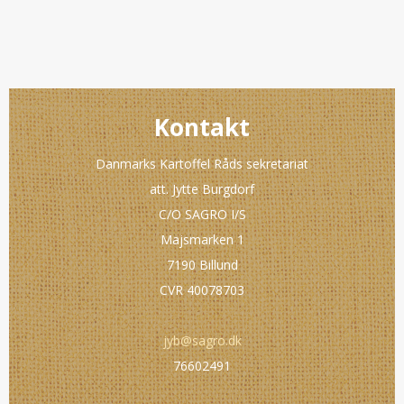
Kontakt
Danmarks Kartoffel Råds sekretariat
att. Jytte Burgdorf
C/O SAGRO I/S
Majsmarken 1
7190 Billund
CVR 40078703
jyb@sagro.dk
76602491