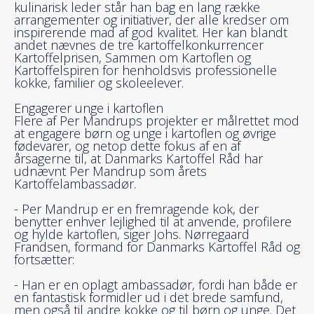
kulinarisk leder står han bag en lang række
arrangementer og initiativer, der alle kredser om
inspirerende mad af god kvalitet. Her kan blandt
andet nævnes de tre kartoffelkonkurrencer
Kartoffelprisen, Sammen om Kartoflen og
Kartoffelspiren for henholdsvis professionelle
kokke, familier og skoleelever.
Engagerer unge i kartoflen
Flere af Per Mandrups projekter er målrettet mod
at engagere børn og unge i kartoflen og øvrige
fødevarer, og netop dette fokus af en af
årsagerne til, at Danmarks Kartoffel Råd har
udnævnt Per Mandrup som årets
Kartoffelambassadør.
- Per Mandrup er en fremragende kok, der
benytter enhver lejlighed til at anvende, profilere
og hylde kartoflen, siger Johs. Nørregaard
Frandsen, formand for Danmarks Kartoffel Råd og
fortsætter:
- Han er en oplagt ambassadør, fordi han både er
en fantastisk formidler ud i det brede samfund,
men også til andre kokke og til børn og unge. Det