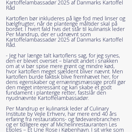
Kartoffelambassadør 2025 af Danmarks Kartoffel
Råd
Kartoflen bør inkluderes på lige fod med linser og
bælgfrugter, når de planterige måltider skal på
bordet. I hvert fald hvis det står til kulinarisk leder
Per Mandrup, der er udnævnt som
Kartoffelambassadør 2025 af Danmarks Kartoffel
Råd.
- Jeg har længe talt kartoflens sag, for jeg synes,
den er blevet overset – blandt andet i snakken
om at vi bør spise mere grønt og mindre kød,
hvor kartoflen meget sjældent bliver nævnt. Men
kartoflen burde faktisk blive fremhævet her, for
dens egenskaber og ernæringsmæssige profil gør
den meget interessant og kan skabe et godt
fundament i planterige retter, fastslår den
nyudnævnte Kartoffelambassadør.
Per Mandrup er kulinarisk leder af Culinary
Institute by Vejle Erhverv, har mere end 40 års
erfaring fra restaurations- og fødevarebranchen
og er tidligere ejer af Michelinrestauranten Les
Etioles – Et Une Rose i København. I sit virke som